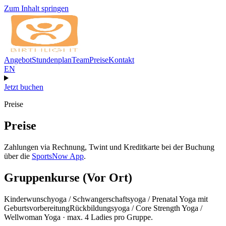
Zum Inhalt springen
Angebot
Stundenplan
Team
Preise
Kontakt
EN
Jetzt buchen
Preise
Preise
Zahlungen via Rechnung, Twint und Kreditkarte bei der Buchung
über die
SportsNow App
.
Gruppenkurse (Vor Ort)
Kinderwunschyoga / Schwangerschaftsyoga / Prenatal Yoga mit
Geburtsvorbereitung
Rückbildungsyoga / Core Strength Yoga /
Wellwoman Yoga · max. 4 Ladies pro Gruppe.